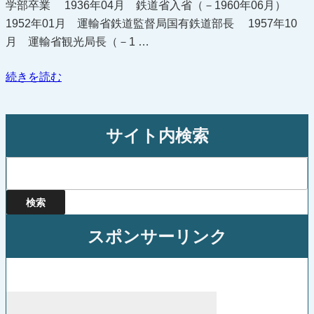
学部卒業 1936年04月 鉄道省入省（－1960年06月）
1952年01月 運輸省鉄道監督局国有鉄道部長 1957年10
月 運輸省観光局長（－1 …
“細
続きを読む
田
吉
蔵”
サイト内検索
の
検
索:
スポンサーリンク