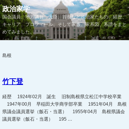
コ
政治家学
ン
国会議員、地方議員、大臣、首長など政治家たちの、経歴、
テ
キャリア、プロフィール、そして家族、家系図、系譜をまと
ン
めてみました。
ツ
へ
ス
島根
キ
ッ
プ
竹下登
経歴 1924年02月 誕生 旧制島根県立松江中学校卒業
1947年00月 早稲田大学商学部卒業 1951年04月 島根
県議会議員選挙（飯石・当選） 1955年04月 島根県議会
議員選挙（飯石・当選） 195 …