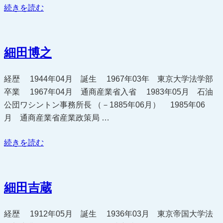
“竹
続きを読む
下
登”
の
細田博之
経歴 1944年04月 誕生 1967年03年 東京大学法学部
卒業 1967年04月 通商産業省入省 1983年05月 石油
公団ワシントン事務所長 （－1885年06月） 1985年06
月 通商産業省産業政策局 …
“細
続きを読む
田
博
之”
細田吉蔵
の
経歴 1912年05月 誕生 1936年03月 東京帝国大学法