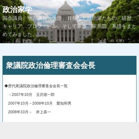
コ
政治家学
ン
国会議員、地方議員、大臣、首長など政治家たちの、経歴、
テ
キャリア、プロフィール、そして家族、家系図、系譜をまと
ン
めてみました。
ツ
へ
ス
投
キ
衆議院政治倫理審査会会長
稿
ッ
日:
プ
◆歴代衆議院政治倫理審査会会長一覧
－2007年10月 玉沢徳一郎
2007年10月－2008年10月 愛知和男
2008年10月－ 井上喜一