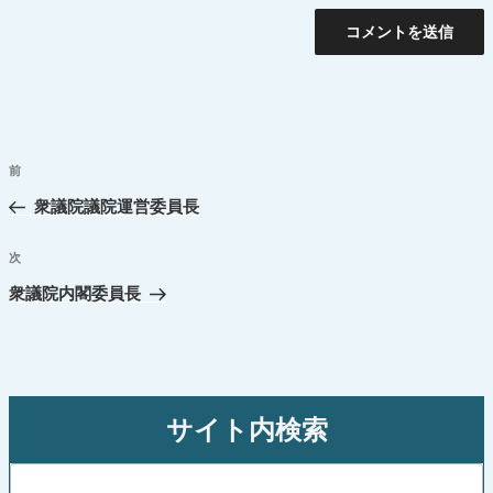
投
前
過
稿
去
衆議院議院運営委員長
ナ
の
ビ
投
次
次
ゲ
稿
の
衆議院内閣委員長
ー
投
シ
稿
ョ
ン
サイト内検索
検