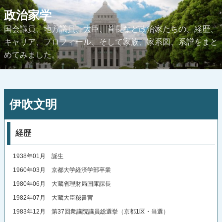
コ
政治家学
ン
国会議員、地方議員、大臣、首長など政治家たちの、経歴、
テ
キャリア、プロフィール、そして家族、家系図、系譜をまと
ン
めてみました。
ツ
へ
ス
投
キ
伊吹文明
稿
ッ
日:
プ
経歴
1938年01月 誕生
1960年03月 京都大学経済学部卒業
1980年06月 大蔵省理財局国庫課長
1982年07月 大蔵大臣秘書官
1983年12月 第37回衆議院議員総選挙（京都1区・当選）