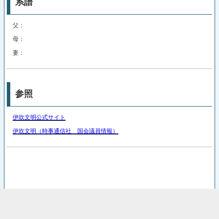
系譜
父：
母：
妻：
参照
伊吹文明公式サイト
伊吹文明（時事通信社 国会議員情報）