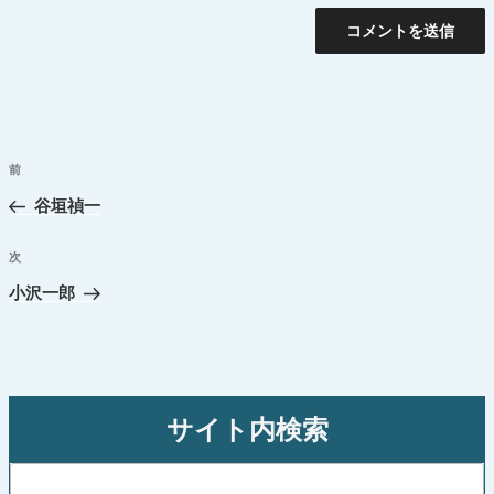
投
前
過
稿
去
谷垣禎一
ナ
の
ビ
投
次
次
ゲ
稿
の
小沢一郎
ー
投
シ
稿
ョ
ン
サイト内検索
検