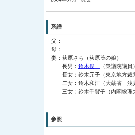
系譜
父：
母：
妻：荻原さち（荻原茂の娘）
長男：
鈴木俊一
（衆議院議員
長女：鈴木元子（東京地方裁判
二女：鈴木和江（大蔵省 浅見
三女：鈴木千賀子（内閣総
参照