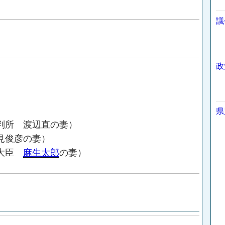
議
政
）
県
所 渡辺直の妻）
俊彦の妻）
理大臣
麻生太郎
の妻）