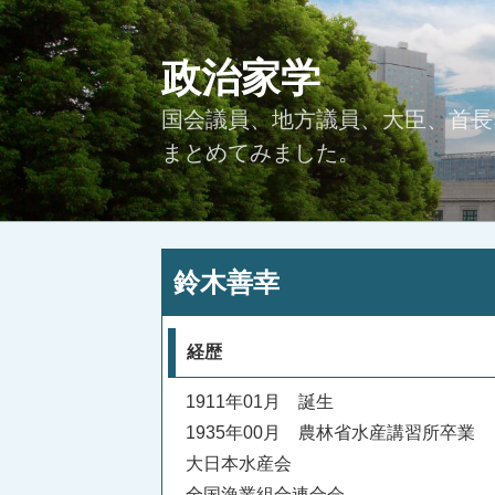
コ
ン
政治家学
テ
ン
国会議員、地方議員、大臣、首長
ツ
へ
まとめてみました。
ス
キ
ッ
プ
投
鈴木善幸
稿
日:
経歴
1911年01月 誕生
1935年00月 農林省水産講習所卒業
大日本水産会
全国漁業組合連合会