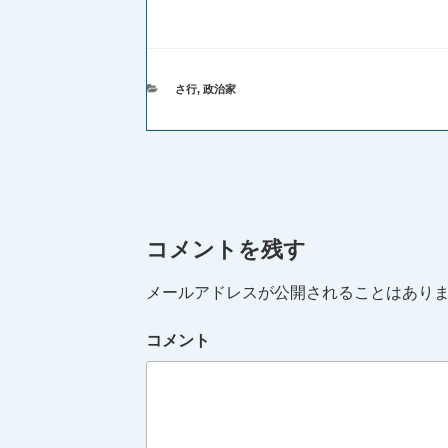
カ
さ行
,
政治家
テ
ゴ
リ
ー
コメントを残す
メールアドレスが公開されることはあり
コメント