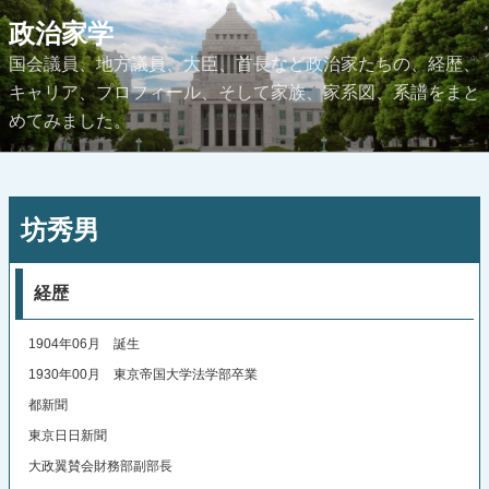
コ
政治家学
ン
国会議員、地方議員、大臣、首長など政治家たちの、経歴、
テ
キャリア、プロフィール、そして家族、家系図、系譜をまと
ン
めてみました。
ツ
へ
ス
投
キ
坊秀男
稿
ッ
日:
プ
経歴
1904年06月 誕生
1930年00月 東京帝国大学法学部卒業
都新聞
東京日日新聞
大政翼賛会財務部副部長