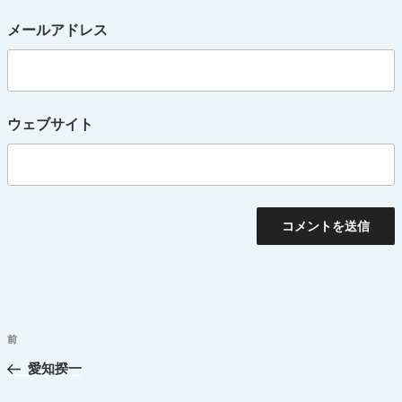
メールアドレス
ウェブサイト
投
前
過
稿
去
愛知揆一
ナ
の