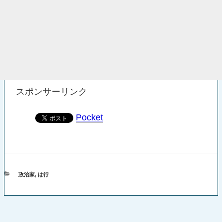
スポンサーリンク
Pocket
カ
政治家
,
は行
テ
ゴ
リ
ー