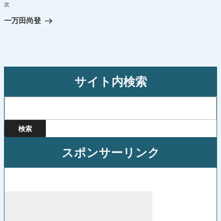
ビ
投
次
次
ゲ
稿
の
一万田尚登
ー
投
シ
稿
ョ
ン
サイト内検索
検
索:
スポンサーリンク