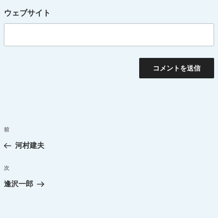
ウェブサイト
投
前
過
稿
去
河村建夫
ナ
の
ビ
投
次
次
ゲ
稿
の
逢沢一郎
ー
投
シ
稿