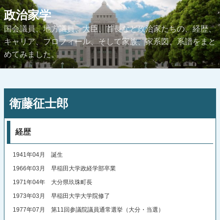
コ
政治家学
ン
国会議員、地方議員、大臣、首長など政治家たちの、経歴、
テ
キャリア、プロフィール、そして家族、家系図、系譜をまと
ン
めてみました。
ツ
へ
ス
投
キ
衛藤征士郎
稿
ッ
日:
プ
経歴
1941年04月 誕生
1966年03月 早稲田大学政経学部卒業
1971年04年 大分県玖珠町長
1973年03月 早稲田大学大学院修了
1977年07月 第11回参議院議員通常選挙（大分・当選）