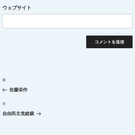
ウェブサイト
投
前
過
稿
去
佐藤栄作
ナ
の
ビ
投
次
次
ゲ
稿
の
自由民主党総裁
ー
投
シ
稿