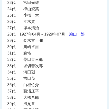
23代 宮田光雄
24代 樺山資英
25代 小橋一太
26代 江木翼
27代 塚本清治
28代 1927年04月－1929年07月
鳩山一郎
29代 鈴木富士彌
30代 川崎卓吉
31代 森恪
32代 柴田善三郎
33代 堀切善次郎
34代 河田烈
35代 吉田茂
36代 白根竹介
37代 藤沼庄平
38代 大橋八郎
39代 風見章