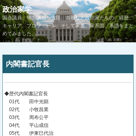
コ
政治家学
ン
国会議員、地方議員、大臣、首長など政治家たちの、経歴、
テ
キャリア、プロフィール、そして家族、家系図、系譜をまと
ン
めてみました。
ツ
へ
ス
投
キ
内閣書記官長
稿
ッ
日:
プ
◆歴代内閣書記官長
01代 田中光顕
02代 小牧昌業
03代 周布公平
04代 平山成信
05代 伊東巳代治