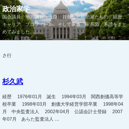
コ
政治家学
ン
国会議員、地方議員、大臣、首長など政治家たちの、経歴、
テ
キャリア、プロフィール、そして家族、家系図、系譜をまと
ン
めてみました。
ツ
へ
ス
さ行
キ
ッ
プ
杉久武
経歴 1976年01月 誕生 1994年03月 関西創価高等学
校卒業 1998年03月 創価大学経営学部卒業 1998年04
月 中央監査法人 2002年04月 公認会計士登録 2007
年07月 あらた監査法人 …