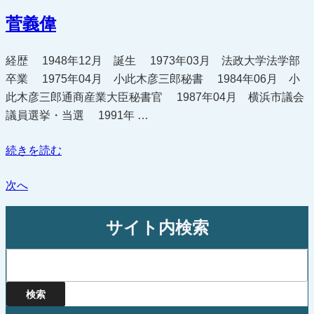
成”
菅義偉
の
経歴 1948年12月 誕生 1973年03月 法政大学法学部
卒業 1975年04月 小此木彦三郎秘書 1984年06月 小
此木彦三郎通商産業大臣秘書官 1987年04月 横浜市議会
議員選挙・当選 1991年 …
“菅
続きを読む
義
次へ
偉”
の
サイト内検索
検
索: