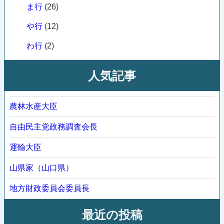
ま行
(26)
や行
(12)
わ行
(2)
人気記事
農林水産大臣
自由民主党政務調査会長
運輸大臣
山県家（山口県）
地方財政委員会委員長
最近の投稿