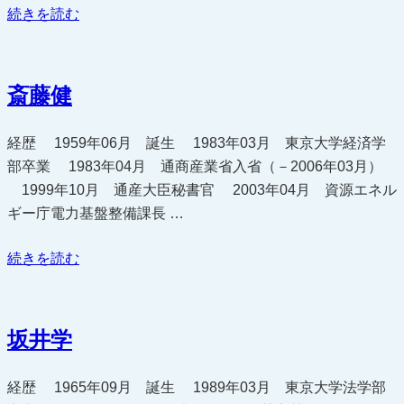
“杉
続きを読む
久
武”
の
斎藤健
経歴 1959年06月 誕生 1983年03月 東京大学経済学
部卒業 1983年04月 通商産業省入省（－2006年03月）
1999年10月 通産大臣秘書官 2003年04月 資源エネル
ギー庁電力基盤整備課長 …
“斎
続きを読む
藤
健”
の
坂井学
経歴 1965年09月 誕生 1989年03月 東京大学法学部