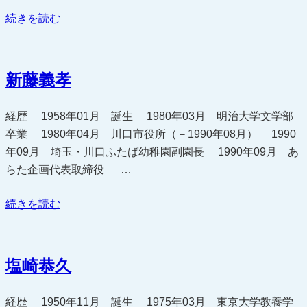
“下
続きを読む
村
博
文”
新藤義孝
の
経歴 1958年01月 誕生 1980年03月 明治大学文学部
卒業 1980年04月 川口市役所（－1990年08月） 1990
年09月 埼玉・川口ふたば幼稚園副園長 1990年09月 あ
らた企画代表取締役 …
“新
続きを読む
藤
義
孝”
塩崎恭久
の
経歴 1950年11月 誕生 1975年03月 東京大学教養学