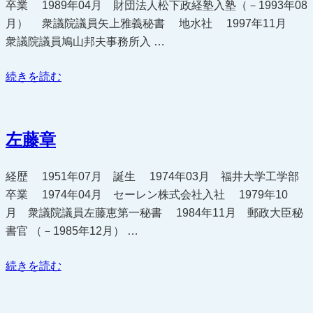
卒業 1989年04月 財団法人松下政経塾入塾（－1993年08
月） 衆議院議員矢上雅義秘書 地水社 1997年11月
衆議院議員鳩山邦夫事務所入 …
“坂
続きを読む
井
学”
の
左藤章
経歴 1951年07月 誕生 1974年03月 福井大学工学部
卒業 1974年04月 セーレン株式会社入社 1979年10
月 衆議院議員左藤恵第一秘書 1984年11月 郵政大臣秘
書官 （－1985年12月） …
“左
続きを読む
藤
章”