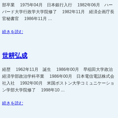
部卒業 1975年04月 日本銀行入行 1982年06月 ハー
バード大学行政学大学院修了 1982年11月 経済企画庁長
官秘書官 1986年11月 …
“塩
続きを読む
崎
恭
久”
世耕弘成
の
経歴 1962年11月 誕生 1986年00月 早稲田大学政治
経済学部政治学科卒業 1986年00月 日本電信電話株式会
社入社 1992年00月 米国ボストン大学コミュニケーショ
ン学部大学院修了 1998年10 …
“世
続きを読む
耕
弘