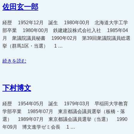
の
佐田玄一郎
経歴 1952年12月 誕生 1980年00月 北海道大学工学
部卒業 1980年00月 鉄建建設株式会社入社 1985年04
月 衆議院議員秘書 1990年02月 第39回衆議院議員総選
挙（群馬1区・当選） 1 …
“佐
続きを読む
田
玄
一
下村博文
郎”
の
経歴 1954年05月 誕生 1979年03月 早稲田大学教育
学部卒業 1985年07月 東京都議会議員選挙（板橋・落
選） 1989年07月 東京都議会議員選挙（当選） 1990
年09月 博文進学ゼミ会長 1 …