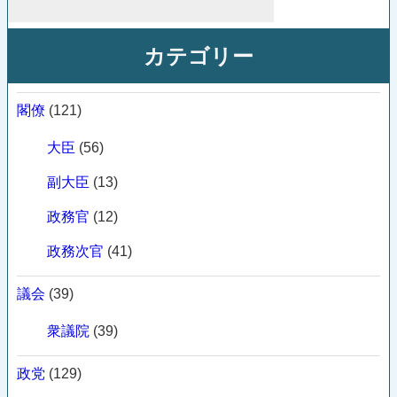
カテゴリー
閣僚
(121)
大臣
(56)
副大臣
(13)
政務官
(12)
政務次官
(41)
議会
(39)
衆議院
(39)
政党
(129)