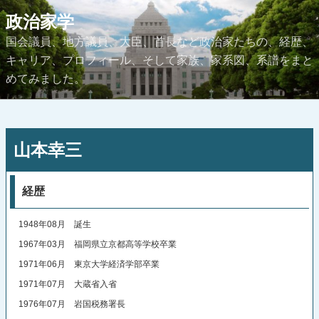
コ
政治家学
ン
国会議員、地方議員、大臣、首長など政治家たちの、経歴、
テ
キャリア、プロフィール、そして家族、家系図、系譜をまと
ン
めてみました。
ツ
へ
ス
投
キ
山本幸三
稿
ッ
日:
プ
経歴
1948年08月 誕生
1967年03月 福岡県立京都高等学校卒業
1971年06月 東京大学経済学部卒業
1971年07月 大蔵省入省
1976年07月 岩国税務署長