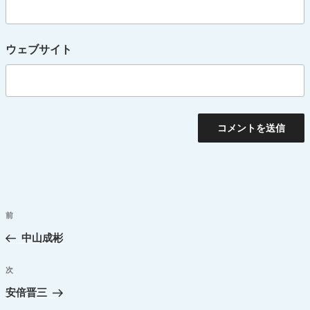
ウェブサイト
投
前
過
稿
去
中山成彬
ナ
の
ビ
投
次
次
ゲ
稿
の
安倍晋三
ー
投