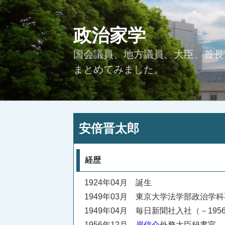
コ
ン
政治家学
テ
ン
国会議員、地方議員、大臣、首長
ツ
へ
まとめてみました。
ス
キ
ッ
プ
投
安倍晋太郎
稿
日:
経歴
1924年04月 誕生
1949年03月 東京大学法学部政治学
1949年04月 毎日新聞社入社（－195
1956年12月
岸信介
外務大臣秘書官