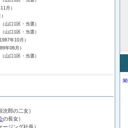
年11月）
月）
挙（山口1区・当選）
挙（山口1区・当選）
1987年10月）
89年06月）
挙（山口1区・当選）
閣
恒次郎の二女）
介
の長女）
ージング社長）