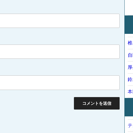
椎
自
厚
鈴
本
テ