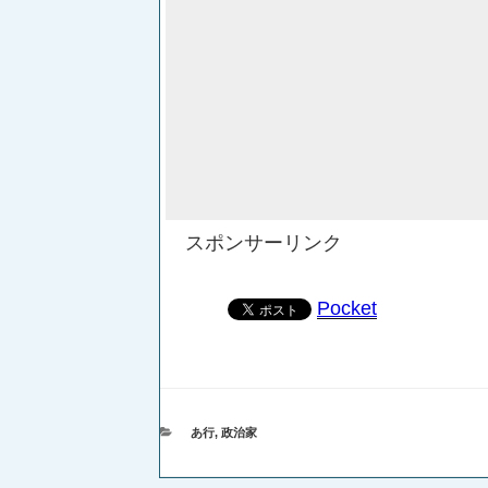
スポンサーリンク
Pocket
カ
あ行
,
政治家
テ
ゴ
リ