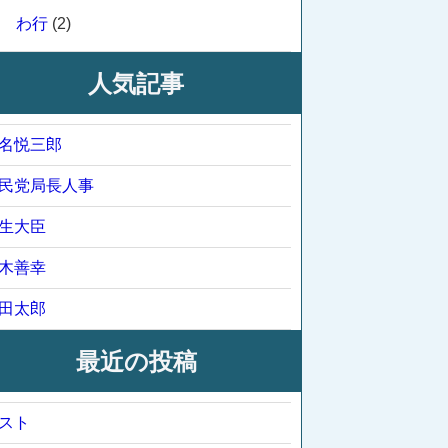
わ行
(2)
人気記事
名悦三郎
民党局長人事
生大臣
木善幸
田太郎
最近の投稿
スト