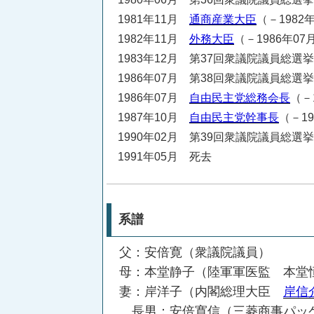
1981年11月
通商産業大臣
（－1982
1982年11月
外務大臣
（－1986年07
1983年12月 第37回衆議院議員総選
1986年07月 第38回衆議院議員総選
1986年07月
自由民主党総務会長
（－
1987年10月
自由民主党幹事長
（－19
1990年02月 第39回衆議院議員総選
1991年05月 死去
系譜
父：安倍寛（衆議院議員）
母：本堂静子（陸軍軍医監 本堂
妻：岸洋子（内閣総理大臣
岸信
長男：安倍寛信（三菱商事パッケ