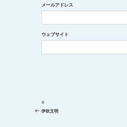
メールアドレス
ウェブサイト
投
前
過
稿
去
伊吹文明
の
ナ
投