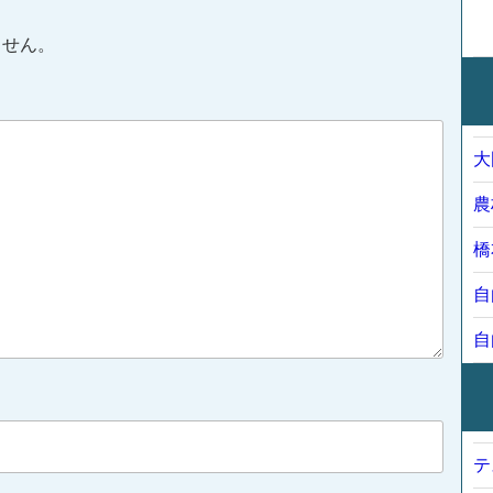
ません。
大
農
橋
自
自
テ