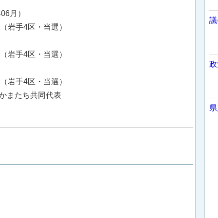
年06月）
議
挙（岩手4区・当選）
挙（岩手4区・当選）
政
挙（岩手4区・当選）
なかまたち共同代表
県