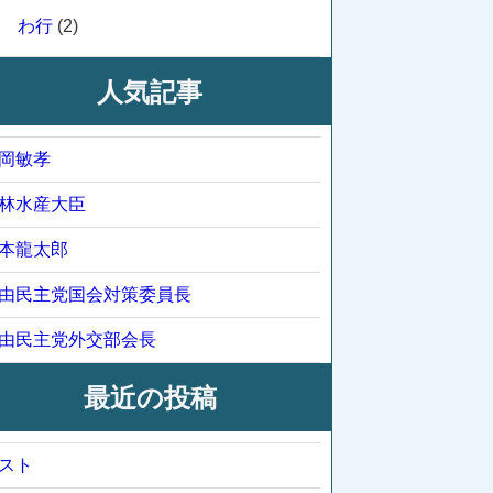
わ行
(2)
人気記事
岡敏孝
林水産大臣
本龍太郎
由民主党国会対策委員長
由民主党外交部会長
最近の投稿
スト