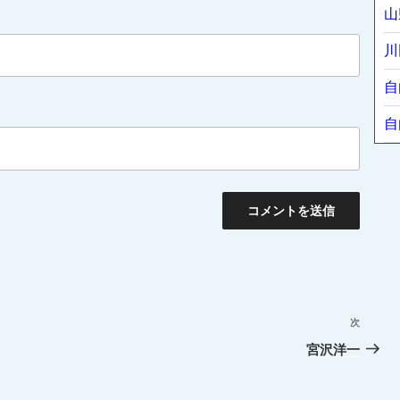
山
川
自
自
次
次
の
宮沢洋一
投
稿