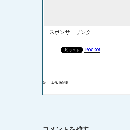
スポンサーリンク
Pocket
カ
あ行
,
政治家
テ
ゴ
リ
ー
コメントを残す