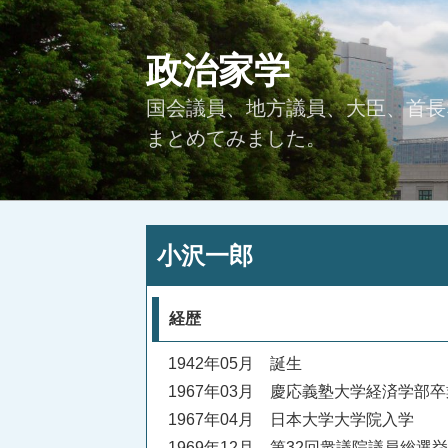
コ
ン
政治家学
テ
ン
国会議員、地方議員、大臣、首長
ツ
へ
まとめてみました。
ス
キ
ッ
プ
投
小沢一郎
稿
日:
経歴
1942年05月 誕生
1967年03月 慶応義塾大学経済学部卒
1967年04月 日本大学大学院入学
1969年12月 第32回衆議院議員総選