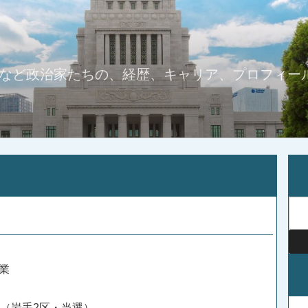
など政治家たちの、経歴、キャリア、プロフィー
検
索:
業
挙（岩手2区・当選）